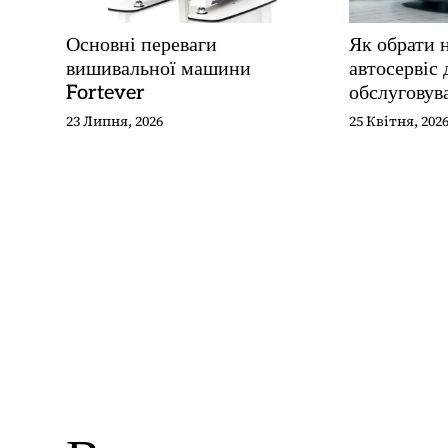
п
и
Основні переваги
Як обрати 
вишивальної машини
автосервіс 
с
Fortever
обслуговув
і
23 Липня, 2026
25 Квітня, 202
в