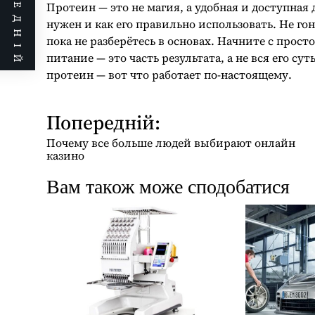
ПОПЕРЕДНІЙ
Протеин — это не магия, а удобная и доступная 
нужен и как его правильно использовать. Не г
пока не разберётесь в основах. Начните с прост
питание — это часть результата, а не вся его 
протеин — вот что работает по-настоящему.
Попередній:
Н
а
Почему все больше людей выбирают онлайн
в
казино
і
Вам також може сподобатися
г
а
ц
і
я
з
а