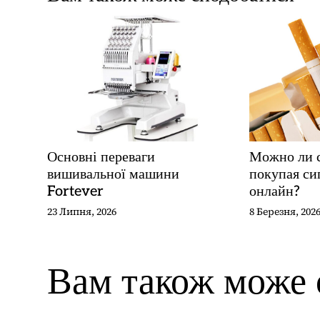
г
а
ц
і
я
з
а
п
и
Основні переваги
Можно ли с
вишивальної машини
покупая си
с
Fortever
онлайн?
і
23 Липня, 2026
8 Березня, 202
в
Вам також може 