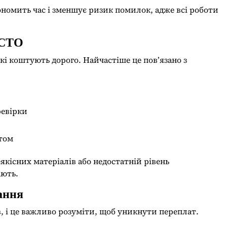
кономить час і зменшує ризик помилок, адже всі роботи
 СТО
які коштують дорого. Найчастіше це пов’язано з
ревірки
нтом
кісних матеріалів або недостатній рівень
ають.
ання
ів, і це важливо розуміти, щоб уникнути переплат.