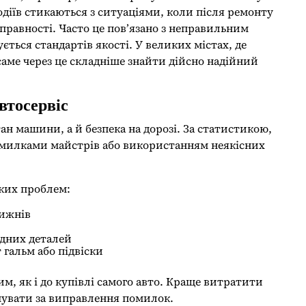
одіїв стикаються з ситуаціями, коли після ремонту
правності. Часто це пов’язано з неправильним
ться стандартів якості. У великих містах, де
 саме через це складніше знайти дійсно надійний
втосервіс
ан машини, а й безпека на дорозі. За статистикою,
помилками майстрів або використанням неякісних
ких проблем:
тижнів
ідних деталей
 гальм або підвіски
м, як і до купівлі самого авто. Краще витратити
чувати за виправлення помилок.