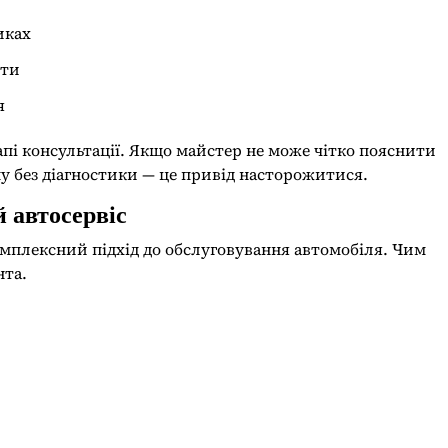
иках
оти
я
апі консультації. Якщо майстер не може чітко пояснити
у без діагностики — це привід насторожитися.
 автосервіс
комплексний підхід до обслуговування автомобіля. Чим
нта.