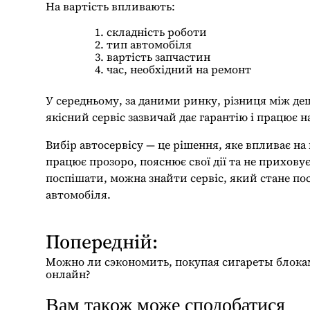
На вартість впливають:
складність роботи
тип автомобіля
вартість запчастин
час, необхідний на ремонт
У середньому, за даними ринку, різниця між де
якісний сервіс зазвичай дає гарантію і працює н
Вибір автосервісу — це рішення, яке впливає н
працює прозоро, пояснює свої дії та не прихову
поспішати, можна знайти сервіс, який стане п
автомобіля.
Попередній:
Н
а
Можно ли сэкономить, покупая сигареты блок
в
онлайн?
і
Вам також може сподобатися