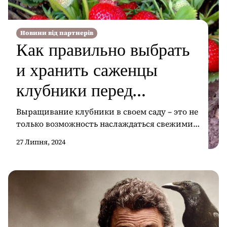
Новини від партнерів
Как правильно выбрать
и хранить саженцы
клубники перед
посадкой
Выращивание клубники в своем саду – это не
только возможность наслаждаться свежими
ягодами, но и отличный способ провести
27 Липня, 2024
время на свежем воздухе. Чтобы клубника
приносила хороший урожай, важно
правильно выбрать и подготовить саженцы.
Многие садоводы задаются вопросом, где
можно найти качественные саженцы
клубники купить, и на что обращать
внимание при их выборе. Выбор саженцев: