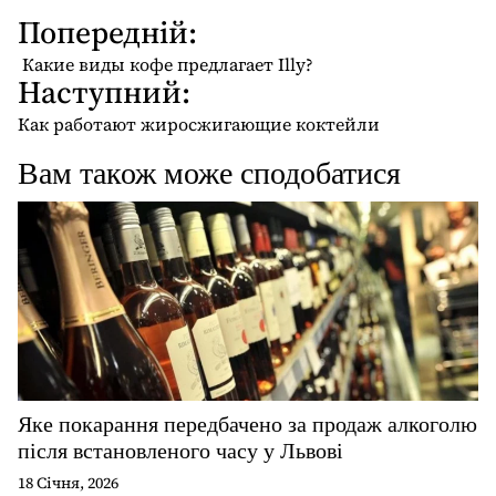
Попередній:
Н
а
Какие виды кофе предлагает Illy?
Наступний:
в
і
Как работают жиросжигающие коктейли
г
Вам також може сподобатися
а
ц
і
я
з
а
п
и
с
Яке покарання передбачено за продаж алкоголю
і
після встановленого часу у Львові
в
18 Січня, 2026