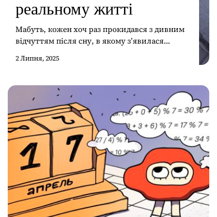
реальному житті
Мабуть, кожен хоч раз прокидався з дивним
відчуттям після сну, в якому з’явилася
людина, яку ви давно викреслили зі свого
2 Липня, 2025
життя. Особливо дивно, коли це був хтось, з
ким не хочеться більше мати жодного
контакту. Неважливо, чи це був колишній
друг, токсичний родич чи давній колега —
подібні сни залишають по собі осад і
викликають […]