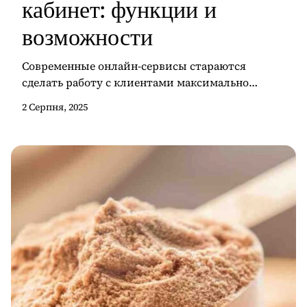
кабинет: функции и
возможности
Современные онлайн-сервисы стараются
сделать работу с клиентами максимально
удобной и быстрой. Одним из ключевых
2 Серпня, 2025
инструментов для этого является
персонизированная платформа, где
пользователь может управлять своими
данными и услугами без необходимости
посещать офис. Именно для этих целей
создан moneyveo.ua личный кабинет,
который позволяет клиентам эффективно
контролировать свои финансы, оформлять
новые заявки и отслеживать текущие
операции. Основные […]