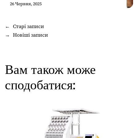
моментах. Иногда лучший подарок — это
26 Червня, 2025
неожиданность, особенно если это
Group of happy friends having beer and barbecue party
вечеринка-сюрприз. Кстати, если вы ищете
at sunny day. Resting together outdoor in a forest glade
or backyard. Celebrating and relaxing, laughting.
варианты, как оригинально поздравить с
Н
←
Старі записи
Summer lifestyle, friendship concept.
днем рождения женщине, такой формат
а
→
Новіші записи
точно стоит рассмотреть. Важно учесть всё
в
до мелочей, чтобы праздник действительно
і
запомнился. С чего начать подготовку Первое
— […]
г
Вам також може
а
ц
сподобатися:
і
я
з
а
п
и
с