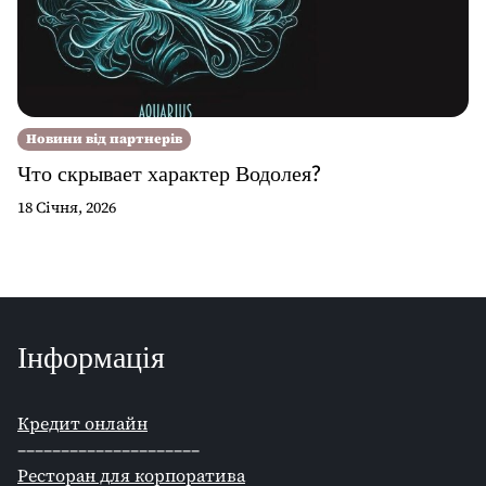
Новини від партнерів
Что скрывает характер Водолея?
18 Січня, 2026
Інформація
Кредит онлайн
–––––––––––––––––––––
Ресторан для корпоратива