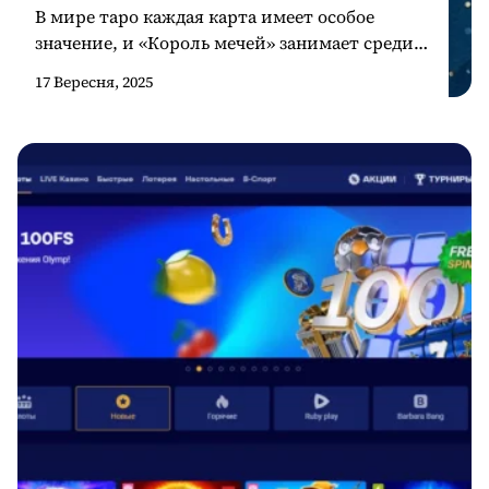
В мире таро каждая карта имеет особое
значение, и «Король мечей» занимает среди
них особое место. Его энергия связана с
17 Вересня, 2025
разумом, логикой и справедливостью.
Однако в перевёрнутом положении эта карта
несёт совсем другие оттенки и часто
становится предупреждением. Важно
понимать, что такое значение основано не на
домыслах, а на многолетней традиции
толкования карт. Более подробные […]