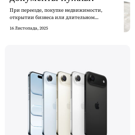
При переезде, покупке недвижимости,
открытии бизнеса или длительном
пребывании в стране людям часто требуется
16 Листопада, 2025
идентификационный номер иностранца —
NIE. Это основной документ, без которого
невозможно оформить ряд важных процедур.
Многие заранее интересуются, как работает
система и почему в процессе оформления
стоит учитывать такой момент, как
Оформление NIE в Испании цена, ведь от
правильной подготовки зависит […]