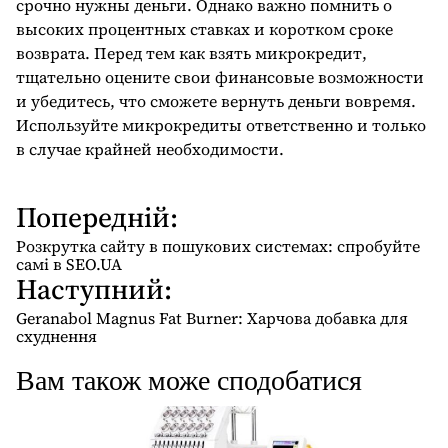
срочно нужны деньги. Однако важно помнить о
высоких процентных ставках и коротком сроке
возврата. Перед тем как взять микрокредит,
тщательно оцените свои финансовые возможности
и убедитесь, что сможете вернуть деньги вовремя.
Используйте микрокредиты ответственно и только
в случае крайней необходимости.
Попередній:
Н
а
Розкрутка сайту в пошукових системах: спробуйте
в
самі в SEO.UA
Наступний:
і
г
Geranabol Magnus Fat Burner: Харчова добавка для
схуднення
а
ц
Вам також може сподобатися
і
я