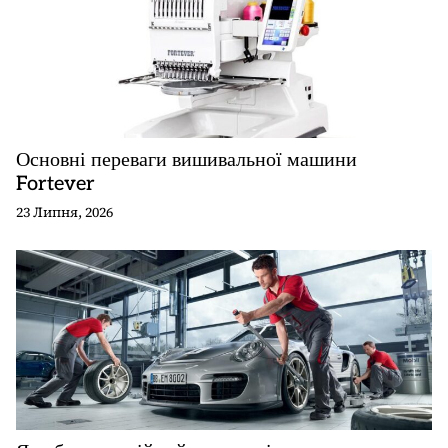
з
а
п
и
с
і
Основні переваги вишивальної машини
в
Fortever
23 Липня, 2026